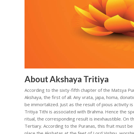
About Akshaya Tritiya
According to the sixty-fifth chapter of the Matsya Pu
Akshaya, the first of all. Any vrata, japa, homa, dona
be immortalized. Just as the result of pious activity is
Tritiya Tithi is associated with Brahma. Hence the spec
ritual, the corresponding result is inexhaustible. On
Tertiary. According to the Puranas, this fruit must 
place the Akshatas at the feet of Lord Vishnu, worshi