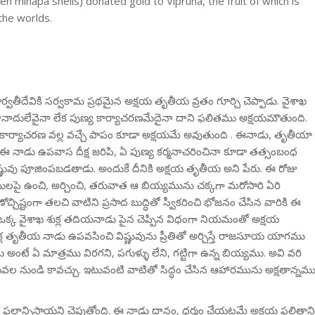
n minapa shells) donated gold to Vipruna, the fruit of which is
the worlds.
వతీదేవికి సర్వకామ ప్రథమైన అక్షయ తృతీయ వ్రతం గూర్చి చెప్పాడు. వైశాఖ
ానాదులేవైనా లేక పుణ్య కార్యాచరణమేదైనా దాని ఫలితము అక్షయమౌతుంది.
పాపకార్యాచరణ వల్ల వచ్చే పాపం కూడా అక్షయమే అవుతుంది . ఈనాడు, తృతీయా
 ఈ నాడు ఉపవాస దీక్ష జరిపి, ఏ పుణ్య కర్మనాచరించినా కూడా తత్సంబంధ
్ణువు పూజింపబడతాడు. అందుకే దీనికి అక్షయ తృతీయ అని పేరు. ఈ రోజు
ములపై ఉంచి, అర్చించి, తరువాత ఆ బియ్యమును చక్కగా మరోసారి ఏరి
మణోచ్చిష్టంగా తలచి వాటిని ప్రసాద బుద్ధితో స్వీకరించి భోజనం చేసిన వారికి ఈ
ఒక్క వైశాఖ శుక్ల తదియనాడు పైన చెప్పిన విధంగా నియమంతో అక్షయ
్ల తృతీయ నాడు ఉపవసించి విష్ణువును ప్రీతితో అర్చిస్తే రాజసూయ యాగము
అంటే ఏ మాత్రము విరగని, పగుళ్ళు లేని, గట్టిగా ఉన్న బియ్యము. అవి వరి
వల నుండి కావచ్చు. ఇటువంటి వాటితో సిద్ధం చేసిన ఆహారమును అక్షతాన్నమ
ఫలాన్నిస్తాయని చెపుతోంది. ఈ నాడు దానం, ధర్మం చేయటమే అక్షయ ఫలితాన్న