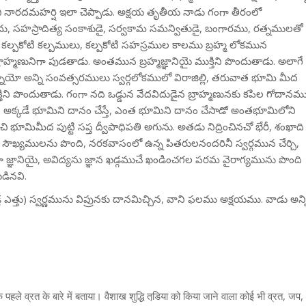
చి నారదమహర్షి ఇలా చెప్పాడు. అక్షయ తృతీయ నాడు గంగా తీరంలో
, సహస్రాదిత్య సంకాశుడై, సర్వకామ సమన్వితుడై, బంగారము, రత్నములతో
్పకోటి కల్పములు, కల్పకోటి సహస్రముల కాలము బ్రహ్మ లోకమున
హ్మణునిగా పుడతాడు. అంతమున బ్రహ్మజ్ఞానియై ముక్తిని పొందుతాడు. అలాగే
ాయో అన్ని సంవత్సరములు స్వర్గలోకములో విరాజిల్లి, తరువాత భూమి మీద
ుక్తిని పొందుతాడు. గంగా నది ఒడ్డున వేదవిదుడైన బ్రాహ్మణునకు కపిల గోదానమ
ు. అక్కడే భూమిని దానం చేస్తే, ఎంత భూమిని దానం చేసాడో అంతభూమిలోని
చి భూమిమీద పుట్టి సప్త ద్వీపాధిపతి అగును. అతడు నిద్రించినచో భేరీ, శంఖాది
సౌఖ్యములను పొంది, నరకవాసంలో ఉన్న పితరులనందరినీ స్వర్గమున చేర్చి,
ా జ్ఞానియై, అవిద్యను జ్ఞాన ఖడ్గముచే ఖండించగల పరమ వైరాగ్యమును పొంది
డినవి.
తు) స్వర్ణమును విప్రునకు దానమిచ్చిన, వాని ఫలము అక్షయము. వాడు అన్న
 के पहले व्रत के बारे में बताया। वैशाख शुद्धि तडि़या को किया जाने वाला कोई भी व्रत, जप,