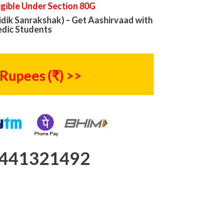
igible Under Section 80G
dik Sanrakshak) – Get Aashirvaad with
dic Students
 Rupees (₹) >>
9441321492