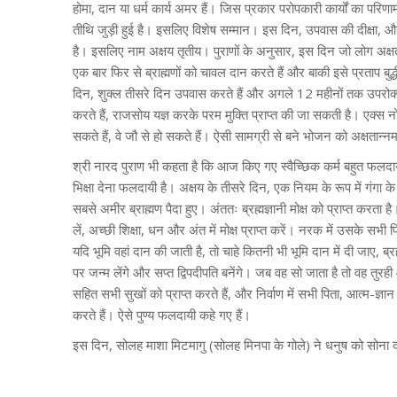
होमा, दान या धर्म कार्य अमर हैं। जिस प्रकार परोपकारी कार्यों का परिणा
तीथि जुड़ी हुई है। इसलिए विशेष सम्मान। इस दिन, उपवास की दीक्षा, औ
है। इसलिए नाम अक्षय तृतीय। पुराणों के अनुसार, इस दिन जो लोग अक्षतोदकमु
एक बार फिर से ब्राह्मणों को चावल दान करते हैं और बाकी इसे प्रताप बुद
दिन, शुक्ल तीसरे दिन उपवास करते हैं और अगले 12 महीनों तक उपरोक्त श
करते हैं, राजसोय यज्ञ करके परम मुक्ति प्राप्त की जा सकती है। एक्स नो-क्
सकते हैं, वे जौ से हो सकते हैं। ऐसी सामग्री से बने भोजन को अक्षतान्न
श्री नारद पुराण भी कहता है कि आज किए गए स्वैच्छिक कर्म बहुत फलदायी 
भिक्षा देना फलदायी है। अक्षय के तीसरे दिन, एक नियम के रूप में गंगा
सबसे अमीर ब्राह्मण पैदा हुए। अंततः ब्रह्मज्ञानी मोक्ष को प्राप्त करता 
लें, अच्छी शिक्षा, धन और अंत में मोक्ष प्राप्त करें। नरक में उसके सभी प
यदि भूमि वहां दान की जाती है, तो चाहे कितनी भी भूमि दान में दी जाए, ब
पर जन्म लेंगे और सप्त द्विपदीपति बनेंगे। जब वह सो जाता है तो वह तुरह
सहित सभी सुखों को प्राप्त करते हैं, और निर्वाण में सभी पिता, आत्म-ज्ञा
करते हैं। ऐसे पुण्य फलदायी कहे गए हैं।
इस दिन, सोलह माशा मिटमागु (सोलह मिनपा के गोले) ने धनुष को सोना द