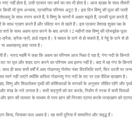
म नष्ट नहीं होता है, उसी प्रकार पाप कर्म का पाप भी होता है। आज ब्रह्मा के साथ तीसरी
र किसी भी पुण्य अभ्यास, प्रासंगिक परिणाम अटूट है। इस दिन विष्णु की पूजा की जाती
 के साथ स्नान करते हैं, वे विष्णु के चरणों में अक्षत चढ़ाते हैं, उनकी पूजा करते हैं,
्धी के साथ ग्रहण करते हैं और पवित्र मन से खाते हैं। इस प्रकार वैशाख शुक्ल पक्ष के
र्त के साथ अक्षय व्रत करने के बाद अगले 12 महीनों तक विष्णु की प्रेमपूर्वक पूजा
रैक, क्रैक-फ्री, हार्ड राइस है। वे चावल के दाने से हो सकते हैं, वे गेहूं के दाने से हो
म या अक्षतहरमू कहा जाता है।
हैं। नारद महर्षि ने कहा कि अक्षय का परिणाम आज भिक्षा दे रहा है, गंगा नदी के किनारे
 के तट पर घृत और शहद दान करने का परिणाम अब इतना नहीं है। बाद में वह गंगा के किनार
है। साथ ही साथ सभी वर्षों में आम गोडानामु गोरोमा नंबर विराजिलि स्वर्ग, फिर धरती पर जन्
िता स्वर्ग नहीं जाएंगे क्योंकि कपिला गोडानामु गंगा नदी के तट पर एक वैदिक ब्राह्मण है।
्रह्मा, विष्णु और शिवलोकम पृथ्वी की कोशिकाओं के मानकों के अनुसार जीवित रहेंगे और पृथ्व
ी और शंख के नारे लगाता है। सभी सद्गुणों को पार करके, निर्वाण में नरक में सभी पिताओं
न और ज्ञान की तलवार के माध्यम से परम ज्ञान की निराशा प्राप्त करके परब्रह्मण को प्राप्त
ान किया, जिसका फल अक्षय है। वह सभी दुनिया में सम्मानित और समृद्ध हैं।