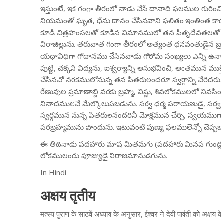
ఇస్తుంటే, ఇక గంగా తీరంలో నాడు చేసే దానాది ఫలముల గురిం
నియమంతో ఘృత, ధేను దానం చేసినవాని ఫలితం ఇంతింత కాదు
కూడి చిత్రహంసలతో కూడిన విమానములో తన పితృదేవతలతో కల
విరాజిల్లును. తరువాత గంగా తీరంలో అత్యంత ధనవంతుడైన బ్రా
యధావిధిగా గోదానము చేసినవాడు గోరోమ సంఖ్యలు ఎన్ని ఉన్న
పుట్టి, చక్కని విద్యను, ఐశ్వర్యాన్ని అనుభవించి, అంతమున మ
చేసినచో నరకములోనున్న తన పితరులందరూ స్వర్గాన్ని చేరెదర
రేణువుల ప్రమాణాబ్ది వరకు బ్రహ్మ, విష్ణు, శివలోకములలో నివసిం
నినాదములచే మేల్కొలుపబడును. సర్వ ధర్మ పరాయణుడై, సర్వ 
స్వర్గమున నున్న పితరులనందరినీ మోక్షమున చేర్చి, స్వయముగ
పరబ్రహ్మమును పొందును. ఇటువంటి పుణ్య ఫలములెన్నో చెప్పబ
ఈ తిథినాడు పదహారు మాష మితమగు (పదహారు మినప గుండ్ల ఎత్
లోకములందు పూజ్యుడై విరాజమానుడగును.
In Hindi
अक्षय तृतीय
मत्स्य पुराण के साठवें अध्याय के अनुसार, ईश्वर ने देवी पार्वती को अक्षय