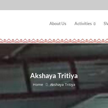
About Us
Activities
S
Akshaya Tritiya
Home
Akshaya Tritiya