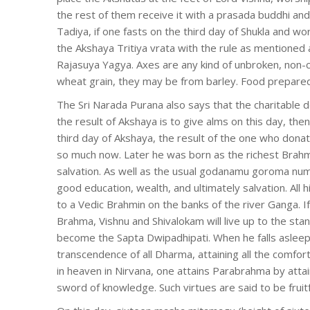
the rest of them receive it with a prasada buddhi and
Tadiya, if one fasts on the third day of Shukla and w
the Akshaya Tritiya vrata with the rule as mentioned 
Rajasuya Yagya. Axes are any kind of unbroken, non-c
wheat grain, they may be from barley. Food prepared
The Sri Narada Purana also says that the charitable d
the result of Akshaya is to give alms on this day, the
third day of Akshaya, the result of the one who dona
so much now. Later he was born as the richest Brahmi
salvation. As well as the usual godanamu goroma number
good education, wealth, and ultimately salvation. All 
to a Vedic Brahmin on the banks of the river Ganga. I
Brahma, Vishnu and Shivalokam will live up to the stan
become the Sapta Dwipadhipati. When he falls asleep
transcendence of all Dharma, attaining all the comforts,
in heaven in Nirvana, one attains Parabrahma by atta
sword of knowledge. Such virtues are said to be fruitf