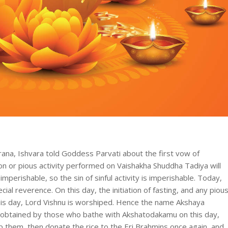
rana, Ishvara told Goddess Parvati about the first vow of
tion or pious activity performed on Vaishakha Shuddha Tadiya will
 imperishable, so the sin of sinful activity is imperishable. Today,
ial reverence. On this day, the initiation of fasting, and any piou
 this day, Lord Vishnu is worshiped. Hence the name Akshaya
be obtained by those who bathe with Akshatodakamu on this day,
p them, then donate the rice to the Eri Brahmins once again, and