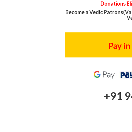
Donations El
Become a Vedic Patrons(Vai
Ve
Pay in
+91 