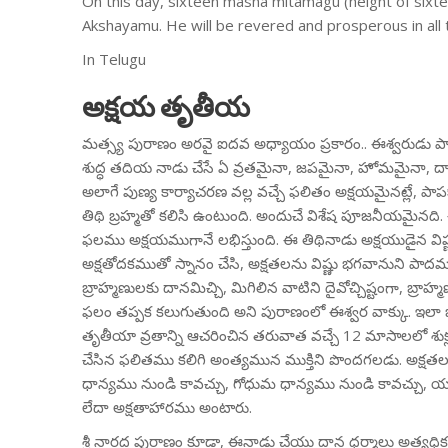
On this day, sixteen masha mitamagu (height of sixtee
Akshayamu. He will be revered and prosperous in all 
In Telugu
అక్షయ తృతీయ
మత్స్య పురాణం అరవై ఐదవ అధ్యాయం ప్రకారం.. ఈశ్వరుడు పార్
శుద్ధ తదియ నాడు చేసే ఏ వ్రతమైనా, జపమైనా, హోమమైనా, ద
అలాగే పుణ్య కార్యాచరణ వల్ల వచ్చే ఫలితం అక్షయమైనట్లే, 
తిథి బ్రహ్మతో కలిసి ఉంటుంది. అందుచే విశేష పూజనీయమైనది.
ఫలము అక్షయముగానే లభిస్తుంది. ఈ తిథినాడు అక్షయుడైన విష
అక్షతోదకముతో స్నానం చేసి, అక్షతలను విష్ణు భగవానుని పాద
బ్రాహ్మణులకు దానమిచ్చి, మిగిలిన వాటిని దైవోచ్చిష్టంగా, బ్రాహ్
ఫలం తప్పక కలుగుతుంది అని పురాణంలో ఈశ్వర వాక్కు. ఇలా 
తృతీయా వ్రతాన్ని ఆచరించిన తరువాత వచ్చే 12 మాసాలలో శుక
చేసిన ఫలితము కలిగి అంత్యమున ముక్తిని పొందగలడు. అక్షతలు 
ధాన్యము నుండి కావచ్చు, గోధుమ ధాన్యము నుండి కావచ్చు, య
లేదా అక్షతాహారము అంటారు.
శ్రీ నారద పురాణం కూడా, ఈనాడు చేయు దాన ధర్మాలు అత్యధిక 